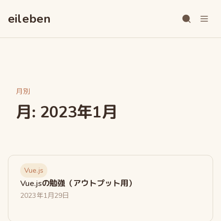
ス
キ
eileben
ッ
プ
月別
月:
2023年1月
Vue.js
Vue.jsの勉強（アウトプット用）
2023年1月29日