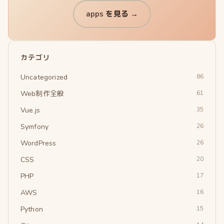
apps を見る →
カテゴリ
Uncategorized
86
Web制作全般
61
Vue.js
35
Symfony
26
WordPress
26
CSS
20
PHP
17
AWS
16
Python
15