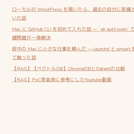
ローカルの WordPress を開いたら、過去の自分に邪魔
いた話
Mac に GitHub CLI を初めて入れた話 — `gh auth login` 
鍵問題が一発解決
夜中の Mac に小さな仕事を頼んだ — launchd と pmset
て触った話
【RAG】【ベクトルDB】ChromaDBとQdrantの比較
【RAG】PoC実装前に参考にしたYoutube動画