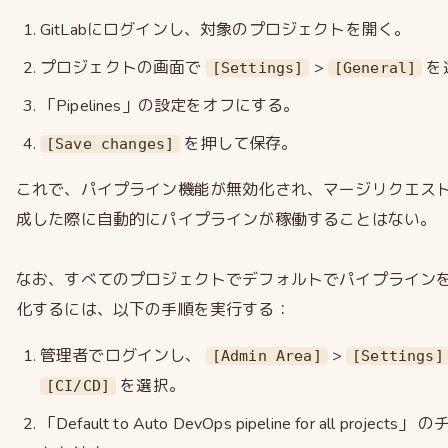
GitLabにログインし、対象のプロジェクトを開く。
プロジェクトの画面で
>
を
[Settings]
[General]
「Pipelines」の設定をオフにする。
を押して保存。
[Save changes]
これで、パイプライン機能が無効化され、マージリクエス
成した際に自動的にパイプラインが稼働することはない。
なお、すべてのプロジェクトでデフォルトでパイプライン
化するには、以下の手順を実行する：
管理者でログインし、
>
[Admin Area]
[Settings]
を選択。
[CI/CD]
「Default to Auto DevOps pipeline for all projects」