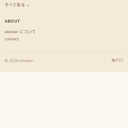
すべて見る →
ABOUT
eileben について
contact
RSS
© 2026 eileben