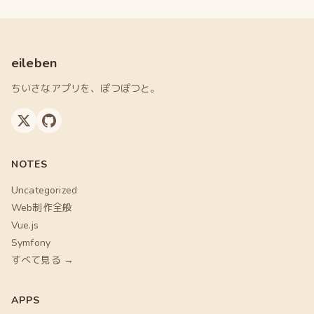
eileben
ちいさなアプリを、ぽつぽつと。
NOTES
Uncategorized
Web制作全般
Vue.js
Symfony
すべて見る →
APPS